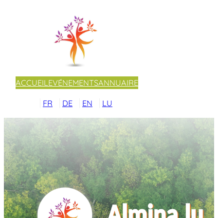
ACCUEIL
EVÉNEMENTS
ANNUAIRE
FR
DE
EN
LU