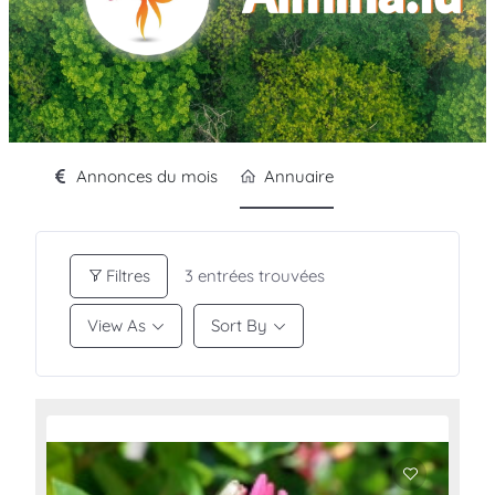
Annonces du mois
Annuaire
Filtres
3
entrées trouvées
View As
Sort By