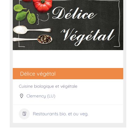
Délice végétal
Cuisine biologique et végétale
Clemency (LU)
Restaurants bio. et ou veg.