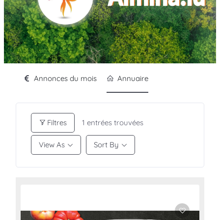
Annonces du mois
Annuaire
Filtres
1
entrées trouvées
View As
Sort By