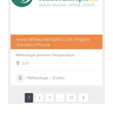
www.reflexotherapie.lu par Virginie
Kluckers-Mouze
Réflexologie plantaire thérapeutique
(LU)
Réflexologie – Shiatsu
2
3
…
32
1