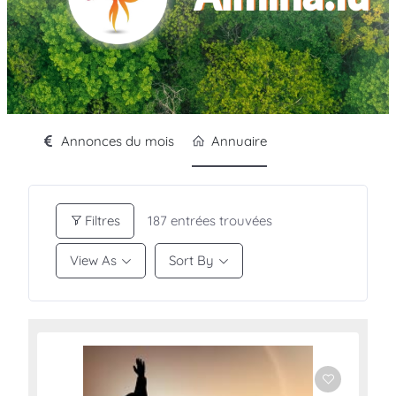
Annonces du mois
Annuaire
Filtres
187
entrées trouvées
View As
Sort By