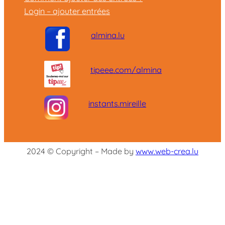
Login – ajouter entrées
almina.lu
tipeee.com/almina
instants.mireille
2024 © Copyright – Made by
www.web-crea.lu