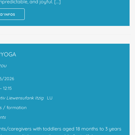
unpredictable, and joyful. […]
 D’INFOS
rYOGA
zou
06/2026
 – 12:15
iativ Liewensufank Itzig
LU
s / formation
nts
nts/caregivers with toddlers aged 18 months to 3 years