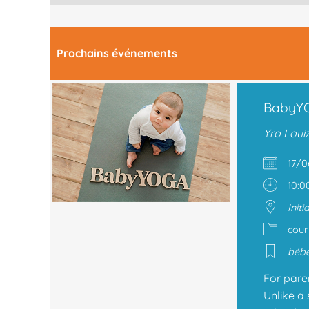
Prochains événements
BabyY
Yro Loui
17/
10:0
Init
cour
béb
For pare
Unlike a