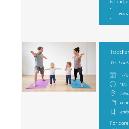
is loud, 
PLUS
Toddle
Yro Loui
17/
11:15
Init
cour
enfa
For pare