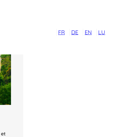
FR
DE
EN
LU
 et