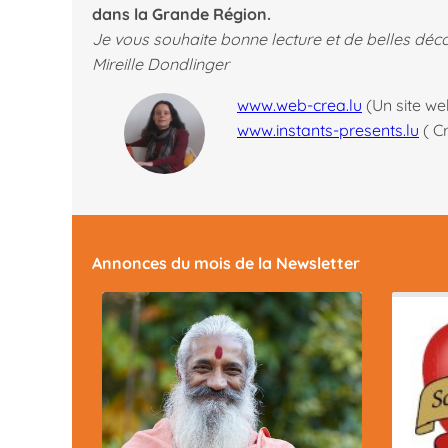
dans la Grande Région.
Je vous souhaite bonne lecture et de belles déc
Mireille Dondlinger
www.web-crea.lu
(Un site we
www.instants-presents.lu
( C
Annonces du mois
de la Newsletter