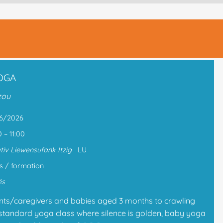
OGA
zou
06/2026
0 – 11:00
iativ Liewensufank Itzig
LU
s / formation
és
nts/caregivers and babies aged 3 months to crawling
 standard yoga class where silence is golden, baby yoga