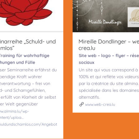
narreihe „Schuld- und
Mireille Dondlinger – w
mlos”
crea.lu
raining für wahrhaftige
Site web – logo – flyer – rés
hungen und Fülle
sociaux
eser Seminarreihe erfährst du
Un site qui vous correspond à
ebendige Kraft wahrer
100% et qui reflète vos valeurs
tverantwortung – frei von
par la créatrice du site almina.
d- und Schamgefühlen,
spécialisée dans les domaines
erfüllt von Klarheit dir selbst
alternatifs.
er Welt gegenüber
www.web-crea.lu
w.almina.lu/wp-
ntent/uploa…
huldundschamlos.com/Angebot