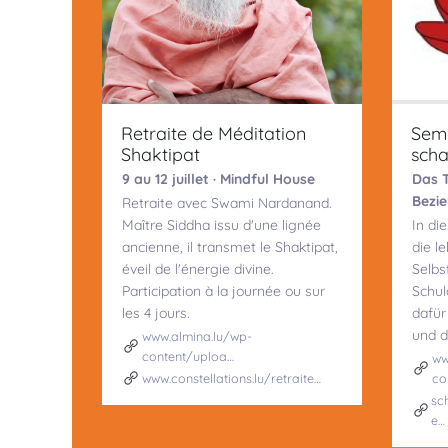
Retraite de Méditation
Semi
Shaktipat
scha
9 au 12 juillet · Mindful House
Das T
Bezie
Retraite avec Swami Nardanand.
Maître Siddha issu d'une lignée
In di
ancienne, il transmet le Shaktipat,
die l
éveil de l'énergie divine.
Selbs
Participation à la journée ou sur
Schul
les 4 jours.
dafür 
und d
www.almina.lu/wp-
content/uploa…
ww
www.constellations.lu/retraite…
co
sc
e…