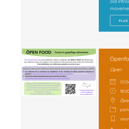
old Intro
movement
PLUS
Openfoo
Open
17/
18:0
Ôpen
par
nour