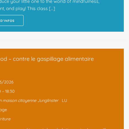
duce your little one to the world of mindfulness,
, and play! This class […]
 D’INFOS
d – contre le gaspillage alimentaire
06/2026
0 – 18:30
 maison citoyenne Junglinster
LU
tage
riture