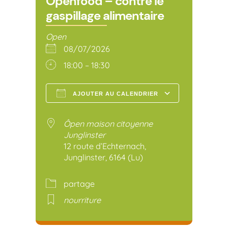
Openfood – contre le
gaspillage alimentaire
Open
08/07/2026
18:00 – 18:30
AJOUTER AU CALENDRIER
Télécharger ICS
Calendr
Ôpen maison citoyenne
Junglinster
12 route d’Echternach,
Junglinster, 6164 (Lu)
partage
nourriture