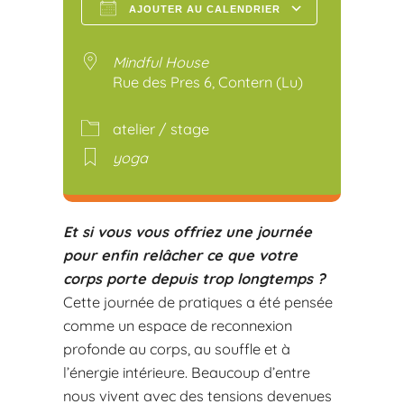
AJOUTER AU CALENDRIER
Télécharger ICS
Calendr
Mindful House
Rue des Pres 6, Contern (Lu)
atelier / stage
yoga
Et si vous vous offriez une journée
pour enfin relâcher ce que votre
corps porte depuis trop longtemps ?
Cette journée de pratiques a été pensée
comme un espace de reconnexion
profonde au corps, au souffle et à
l’énergie intérieure. Beaucoup d’entre
nous vivent avec des tensions devenues