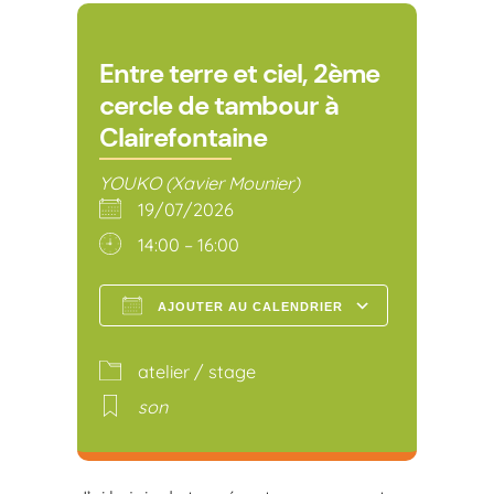
Entre terre et ciel, 2ème
cercle de tambour à
Clairefontaine
YOUKO (Xavier Mounier)
19/07/2026
14:00 – 16:00
AJOUTER AU CALENDRIER
Télécharger ICS
Calendr
atelier / stage
son