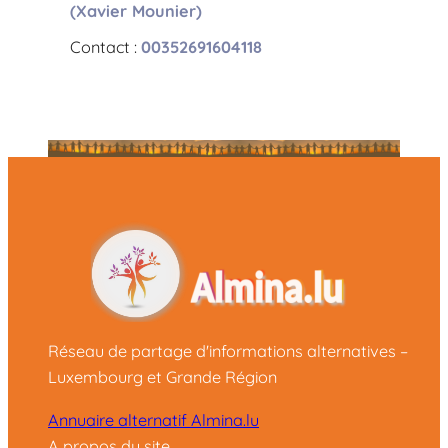
(Xavier Mounier)
Contact :
00352691604118
Réseau de partage d'informations alternatives –
Luxembourg et Grande Région
Annuaire alternatif Almina.lu
A propos du site