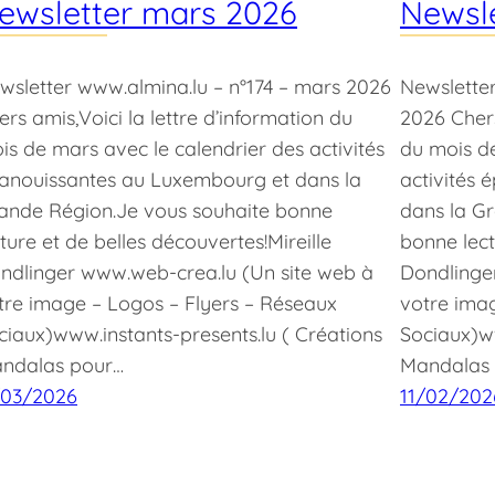
ewsletter mars 2026
Newsle
wsletter www.almina.lu – n°174 – mars 2026
Newsletter
ers amis,Voici la lettre d’information du
2026 Chers
is de mars avec le calendrier des activités
du mois de
anouissantes au Luxembourg et dans la
activités
ande Région.Je vous souhaite bonne
dans la G
cture et de belles découvertes!Mireille
bonne lect
ndlinger www.web-crea.lu (Un site web à
Dondlinge
tre image – Logos – Flyers – Réseaux
votre ima
ciaux)www.instants-presents.lu ( Créations
Sociaux)ww
ndalas pour…
Mandalas
/03/2026
11/02/202