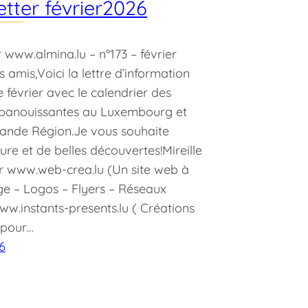
tter février2026
 www.almina.lu – n°173 – février
 amis,Voici la lettre d’information
 février avec le calendrier des
 épanouissantes au Luxembourg et
rande Région.Je vous souhaite
ure et de belles découvertes!Mireille
r www.web-crea.lu (Un site web à
ge – Logos – Flyers – Réseaux
w.instants-presents.lu ( Créations
 pour…
6