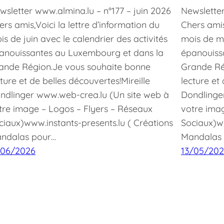
wsletter www.almina.lu – n°177 – juin 2026
Newsletter
ers amis,Voici la lettre d’information du
Chers amis
is de juin avec le calendrier des activités
mois de ma
anouissantes au Luxembourg et dans la
épanouiss
ande Région.Je vous souhaite bonne
Grande Ré
cture et de belles découvertes!Mireille
lecture et
ndlinger www.web-crea.lu (Un site web à
Dondlinge
tre image – Logos – Flyers – Réseaux
votre ima
ciaux)www.instants-presents.lu ( Créations
Sociaux)ww
ndalas pour…
Mandalas
/06/2026
13/05/20