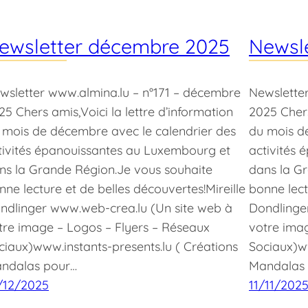
ewsletter décembre 2025
Newsl
wsletter www.almina.lu – n°171 – décembre
Newslette
25 Chers amis,Voici la lettre d’information
2025 Chers
 mois de décembre avec le calendrier des
du mois d
tivités épanouissantes au Luxembourg et
activités
ns la Grande Région.Je vous souhaite
dans la G
nne lecture et de belles découvertes!Mireille
bonne lect
ndlinger www.web-crea.lu (Un site web à
Dondlinge
tre image – Logos – Flyers – Réseaux
votre ima
ciaux)www.instants-presents.lu ( Créations
Sociaux)ww
ndalas pour…
Mandalas
/12/2025
11/11/202