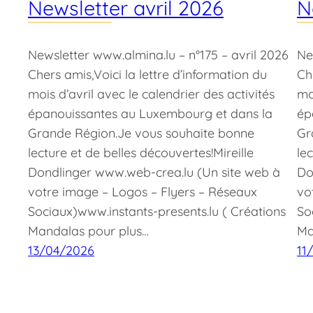
Newsletter avril 2026
N
Newsletter www.almina.lu – n°175 – avril 2026
Ne
Chers amis,Voici la lettre d’information du
Ch
mois d’avril avec le calendrier des activités
mo
épanouissantes au Luxembourg et dans la
ép
Grande Région.Je vous souhaite bonne
Gr
lecture et de belles découvertes!Mireille
le
Dondlinger www.web-crea.lu (Un site web à
Do
votre image – Logos – Flyers – Réseaux
vo
Sociaux)www.instants-presents.lu ( Créations
So
Mandalas pour plus…
Ma
13/04/2026
11