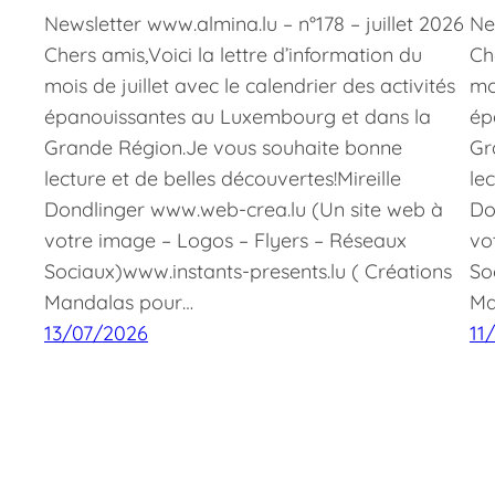
Newsletter www.almina.lu – n°178 – juillet 2026
Ne
Chers amis,Voici la lettre d’information du
Ch
mois de juillet avec le calendrier des activités
mo
épanouissantes au Luxembourg et dans la
ép
Grande Région.Je vous souhaite bonne
Gr
lecture et de belles découvertes!Mireille
le
Dondlinger www.web-crea.lu (Un site web à
Do
votre image – Logos – Flyers – Réseaux
vo
Sociaux)www.instants-presents.lu ( Créations
So
Mandalas pour…
Ma
13/07/2026
11