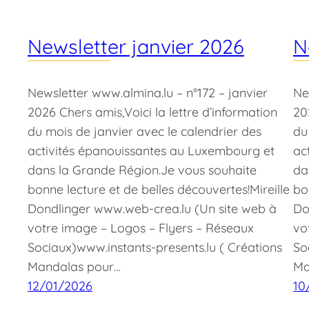
Newsletter janvier 2026
N
Newsletter www.almina.lu – n°172 – janvier
Ne
2026 Chers amis,Voici la lettre d’information
20
du mois de janvier avec le calendrier des
du
activités épanouissantes au Luxembourg et
ac
dans la Grande Région.Je vous souhaite
da
bonne lecture et de belles découvertes!Mireille
bo
Dondlinger www.web-crea.lu (Un site web à
Do
votre image – Logos – Flyers – Réseaux
vo
Sociaux)www.instants-presents.lu ( Créations
So
Mandalas pour…
Ma
12/01/2026
10