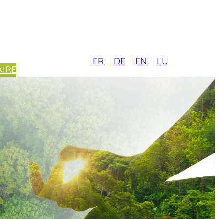
FR
DE
EN
LU
IRE