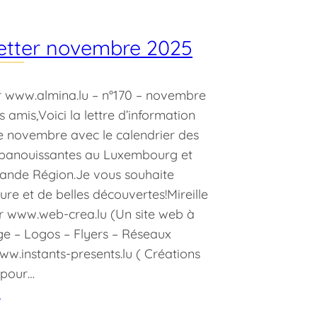
etter novembre 2025
r www.almina.lu – n°170 – novembre
 amis,Voici la lettre d’information
e novembre avec le calendrier des
 épanouissantes au Luxembourg et
rande Région.Je vous souhaite
ure et de belles découvertes!Mireille
r www.web-crea.lu (Un site web à
ge – Logos – Flyers – Réseaux
w.instants-presents.lu ( Créations
 pour…
5