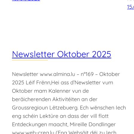
15
Newsletter Oktober 2025
Newsletter www.almina.lu – n°169 – Oktober
2025 Léif Frënn,Hei ass d’Newsletter vum
Oktober mam Kalenner vun de
beräicherenden Aktivitéiten an der
Groussregioun Lëtzebuerg. Ech wënschen Iech
eng schéin Lektüre an dass der vill flott
Entdeckungen maacht, Mireille Dondlinger
www.web-crea.lu (Eng Websäit déi zu Iech