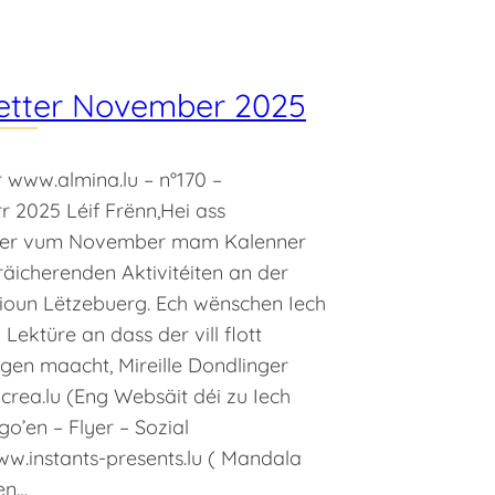
etter November 2025
 www.almina.lu – n°170 –
 2025 Léif Frënn,Hei ass
ter vum November mam Kalenner
äicherenden Aktivitéiten an der
ioun Lëtzebuerg. Ech wënschen Iech
 Lektüre an dass der vill flott
gen maacht, Mireille Dondlinger
rea.lu (Eng Websäit déi zu Iech
go’en – Flyer – Sozial
w.instants-presents.lu ( Mandala
en…