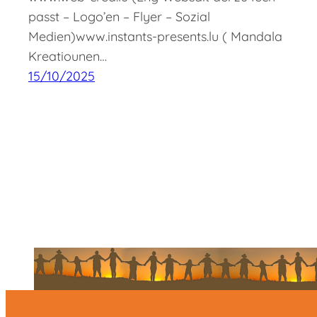
passt – Logo’en – Flyer – Sozial
Medien)www.instants-presents.lu ( Mandala
Kreatiounen…
15/10/2025