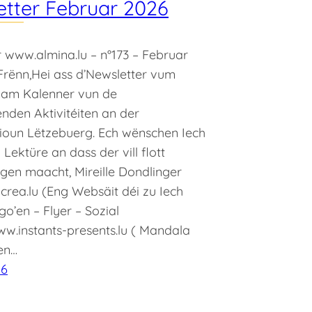
tter Februar 2026
 www.almina.lu – n°173 – Februar
Frënn,Hei ass d’Newsletter vum
am Kalenner vun de
nden Aktivitéiten an der
ioun Lëtzebuerg. Ech wënschen Iech
 Lektüre an dass der vill flott
gen maacht, Mireille Dondlinger
rea.lu (Eng Websäit déi zu Iech
go’en – Flyer – Sozial
w.instants-presents.lu ( Mandala
en…
26