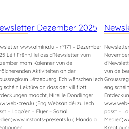
ewsletter Dezember 2025
Newsl
wsletter www.almina.lu – n°171 – Dezember
Newsletter
25 Léif Frënn,Hei ass d’Newsletter vum
Novemberr
zember mam Kalenner vun de
d’Newslet
räicherenden Aktivitéiten an der
vun de ber
oussregioun Lëtzebuerg. Ech wënschen Iech
Groussreg
g schéin Lektüre an dass der vill flott
eng schéin
tdeckungen maacht, Mireille Dondlinger
Entdeckun
w.web-crea.lu (Eng Websäit déi zu Iech
www.web-c
sst – Logo’en – Flyer – Sozial
passt – Lo
dien)www.instants-presents.lu ( Mandala
Medien)ww
eatiounen…
Kreatioun