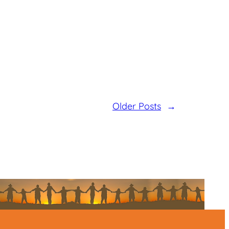
Older Posts
→