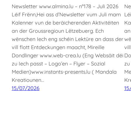
Newsletter www.almina.lu – n°178 – Juli 2026
Ne
Léif Frënn,Hei ass d’Newsletter vum Juli mam
Lé
Kalenner vun de beräicherenden Aktivitéiten
Ka
an der Groussregioun Lëtzebuerg. Ech
an
wënschen Iech eng schéin Lektüre an dass der
wë
vill flott Entdeckungen maacht, Mireille
vi
Dondlinger www.web-crea.lu (Eng Websäit déi
Do
zu Iech passt – Logo’en – Flyer – Sozial
zu
Medien)www.instants-presents.lu ( Mandala
Me
Kreatiounen…
Kr
15/07/2026
15