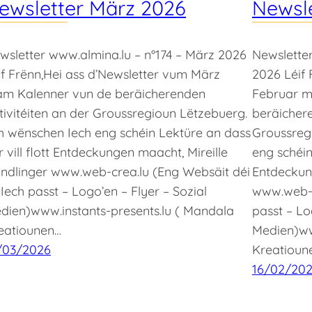
ewsletter März 2026
Newsle
wsletter www.almina.lu – n°174 – März 2026
Newsletter
if Frënn,Hei ass d’Newsletter vum März
2026 Léif 
m Kalenner vun de beräicherenden
Februar m
tivitéiten an der Groussregioun Lëtzebuerg.
beräichere
h wënschen Iech eng schéin Lektüre an dass
Groussreg
r vill flott Entdeckungen maacht, Mireille
eng schéin
ndlinger www.web-crea.lu (Eng Websäit déi
Entdeckun
 Iech passt – Logo’en – Flyer – Sozial
www.web-c
dien)www.instants-presents.lu ( Mandala
passt – Lo
eatiounen…
Medien)ww
/03/2026
Kreatioun
16/02/20