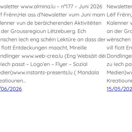
wsletter www.almina.lu – n°177 – Juni 2026
Newslette
if Frënn,Hei ass d’Newsletter vum Juni mam
Léif Frën
lenner vun de beräicherenden Aktivitéiten
Kalenner v
 der Groussregioun Lëtzebuerg. Ech
an der Gr
nschen Iech eng schéin Lektüre an dass der
wënschen 
ll flott Entdeckungen maacht, Mireille
vill flott
ndlinger www.web-crea.lu (Eng Websäit déi
Dondlinge
 Iech passt – Logo’en – Flyer – Sozial
zu Iech pa
dien)www.instants-presents.lu ( Mandala
Medien)ww
eatiounen…
Kreatioun
/06/2026
15/05/20