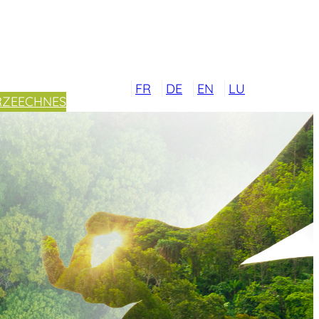
FR
DE
EN
LU
RZEECHNES