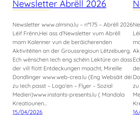
Newsletter Abrëll 2026
N
Newsletter www.almina.lu – n°175 – Abrëll 2026
Ne
Léif Frënn,Hei ass d’Newsletter vum Abrëll
Lé
mam Kalenner vun de beräicherenden
ma
Aktivitéiten an der Groussregioun Lëtzebuerg.
Ak
Ech wënschen Iech eng schéin Lektüre an dass
Ec
der vill flott Entdeckungen maacht, Mireille
de
Dondlinger www.web-crea.lu (Eng Websäit déi
Do
zu Iech passt – Logo’en – Flyer – Sozial
zu
Medien)www.instants-presents.lu ( Mandala
Me
Kreatiounen…
Kr
15/04/2026
16