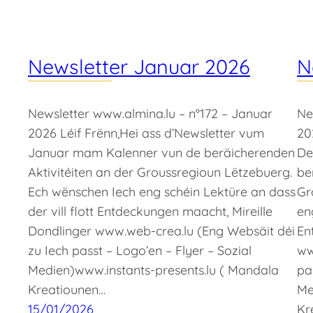
Newsletter Januar 2026
N
Newsletter www.almina.lu – n°172 – Januar
Ne
2026 Léif Frënn,Hei ass d’Newsletter vum
20
Januar mam Kalenner vun de beräicherenden
De
Aktivitéiten an der Groussregioun Lëtzebuerg.
be
Ech wënschen Iech eng schéin Lektüre an dass
Gr
der vill flott Entdeckungen maacht, Mireille
en
Dondlinger www.web-crea.lu (Eng Websäit déi
En
zu Iech passt – Logo’en – Flyer – Sozial
ww
Medien)www.instants-presents.lu ( Mandala
pa
Kreatiounen…
Me
15/01/2026
Kr