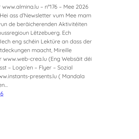
r www.almina.lu – n°176 – Mee 2026
n,Hei ass d’Newsletter vum Mee mam
un de beräicherenden Aktivitéiten
oussregioun Lëtzebuerg. Ech
Iech eng schéin Lektüre an dass der
 Entdeckungen maacht, Mireille
r www.web-crea.lu (Eng Websäit déi
sst – Logo’en – Flyer – Sozial
w.instants-presents.lu ( Mandala
en…
26