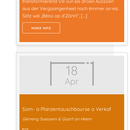
transformierend Vill vun eis droen Aussoen
aus der Vergaangenheet nach ëmmer an eis.
Sätz wéi „Béiss op d’Zänn!“, […]
MORE INFO
18
Apr
Som- a Planzentauschbourse a Verkaf
Gemeng Suessem & Gaart an Heem