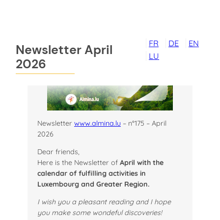
Skip
to
content
FR
DE
EN
Newsletter April
LU
2026
Newsletter
www.almina.lu
– n°175 – April
2026
Dear friends,
Here is the Newsletter of
April with the
calendar of fulfilling activities in
Luxembourg and Greater Region.
I wish you a pleasant reading
and I hope
you make some wondeful discoveries!