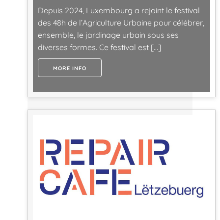
Depuis 2024, Luxembourg a rejoint le festival
des 48h de l’Agriculture Urbaine pour célébrer,
ensemble, le jardinage urbain sous ses
diverses formes. Ce festival est […]
MORE INFO