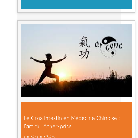
Le Gros Intestin en Médecine Chinoise :
l’art du lâcher-prise
marie matthieu