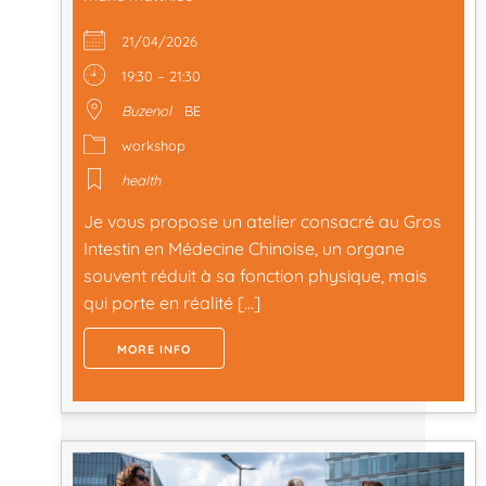
21/04/2026
19:30 – 21:30
Buzenol
BE
workshop
health
Je vous propose un atelier consacré au Gros
Intestin en Médecine Chinoise, un organe
souvent réduit à sa fonction physique, mais
qui porte en réalité […]
MORE INFO