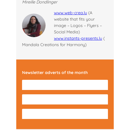
Mireille Dondlinger
www.web-crea.lu
(A
website that fits your
image – Logos – Flyers –
Social Media)
www.instants-presents.lu
(
Mandala Creations for Harmony)
Newsletter adverts of the month