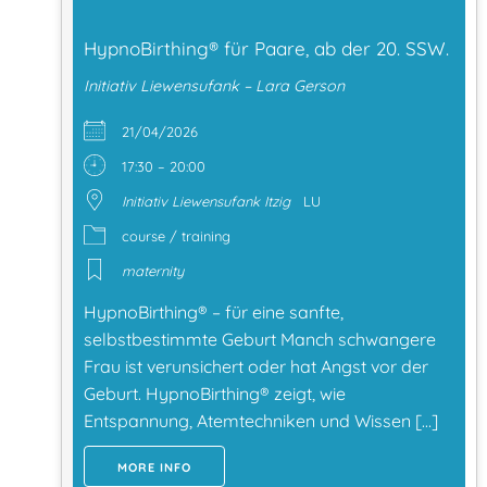
HypnoBirthing® für Paare, ab der 20. SSW.
Initiativ Liewensufank – Lara Gerson
21/04/2026
17:30 – 20:00
Initiativ Liewensufank Itzig
LU
course / training
maternity
HypnoBirthing® – für eine sanfte,
selbstbestimmte Geburt Manch schwangere
Frau ist verunsichert oder hat Angst vor der
Geburt. HypnoBirthing® zeigt, wie
Entspannung, Atemtechniken und Wissen […]
MORE INFO