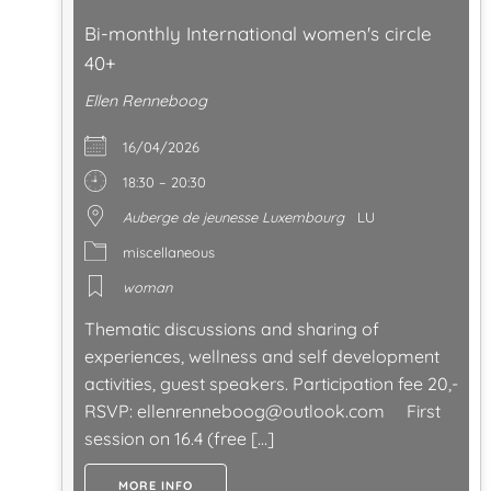
Bi-monthly International women's circle
40+
Ellen Renneboog
16/04/2026
18:30 – 20:30
Auberge de jeunesse Luxembourg
LU
miscellaneous
woman
Thematic discussions and sharing of
experiences, wellness and self development
activities, guest speakers. Participation fee 20,-
RSVP:
ellenrenneboog@outlook.com
First
session on 16.4 (free […]
MORE INFO