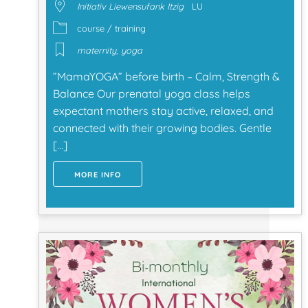
Initiativ Liewensufank Itzig
LU
course / training
maternity
,
yoga
”MamaYOGA” before birth – Calm, Strength &
Balance Our prenatal yoga class helps
expectant mothers stay active, relaxed, and
connected with their growing bodies. Gentle
[…]
MORE INFO