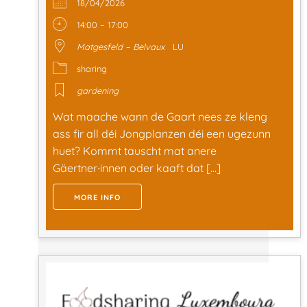
18/04/2026
14:00 – 17:00
Matgesfeld – Belvaux
LU
sharing
gardening
Wat maache wann de Gaart nees ze kleng
ass fir all déi Jongplanzen déi een ugezunn
huet? Kommt tauscht mat anere
Gäertner∙innen oder kaaft dat […]
MORE INFO