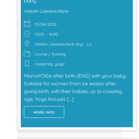
baby
Initiativ Liewensufank
15/04/2026
15:00 – 16:00
Initiativ Liewensufank Itzig
LU
course / training
maternity
,
yoga
MamaYOGA after birth (ENG) with your baby
Suitable for women from six weeks after
giving birth, with their babies, up to crawling
age. Yoga focuses […]
MORE INFO