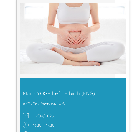
MamaYOGA before birth (ENG)
Initiativ Liewensufank
15/04/2026
16:30 – 17:30