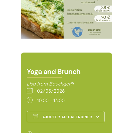
Yoga and Brunch
Lisa from Bauchgefill
02/05/2026
10:00 – 13:00
AJOUTER AU CALENDRIER
Télécharger ICS
Calendr