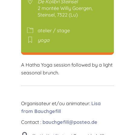
De Kolibri Steinsel
2 montée Willy Goergen,
Steinsel, 7322 (Lu)
atelier / stage
yoga
A Hatha Yoga session followed by a light
seasonal brunch.
Organisateur et/ou animateur:
Lisa
from Bauchgefill
Contact :
bauchgefill@posteo.de