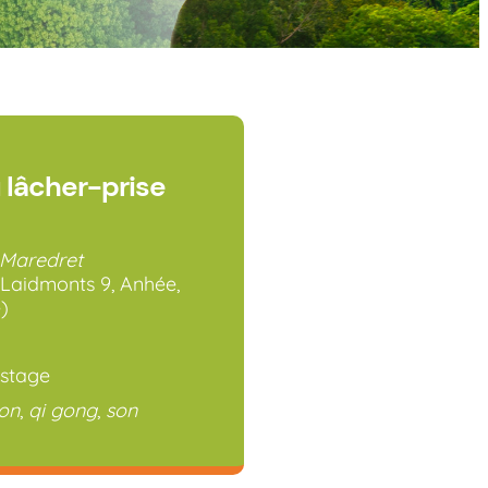
u lâcher-prise
Maredret
Laidmonts 9, Anhée,
)
ogle
iCalendar
Offi
 stage
ion
,
qi gong
,
son