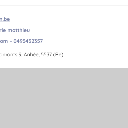
n.be
ie matthieu
com
– 0495432357
dmonts 9, Anhée, 5537 (Be)