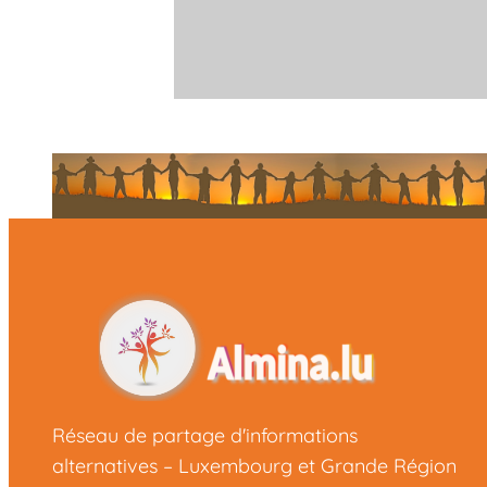
Réseau de partage d'informations
alternatives – Luxembourg et Grande Région