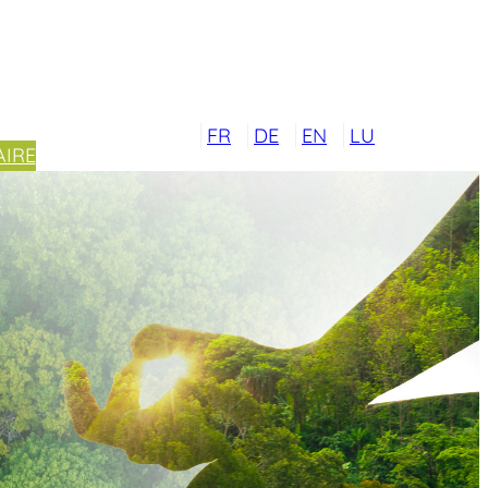
FR
DE
EN
LU
IRE