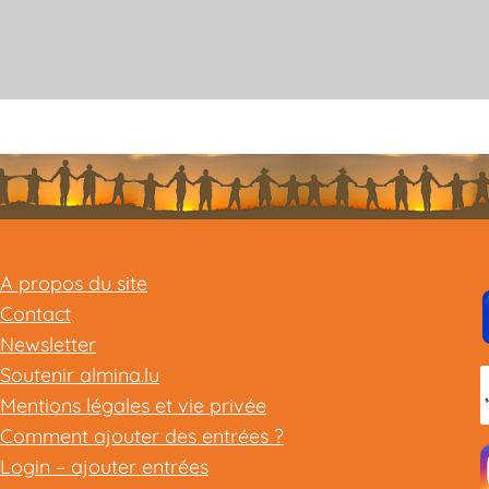
A propos du site
Contact
Newsletter
Soutenir almina.lu
Mentions légales et vie privée
Comment ajouter des entrées ?
Login – ajouter entrées