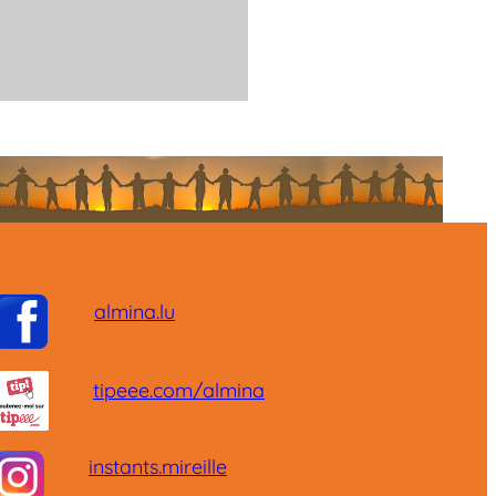
almina.lu
tipeee.com/almina
instants.mireille