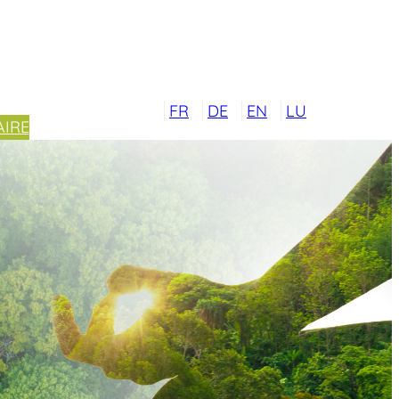
FR
DE
EN
LU
IRE