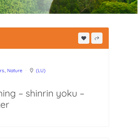
rs.
,
Nature
(LU)
ng – shinrin yoku –
er