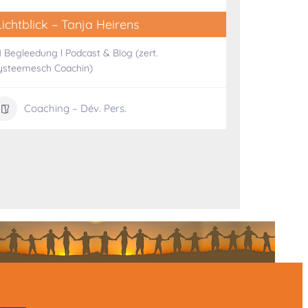
Lichtblick – Tanja Heirens
Tereza 
:1 Begleedung l Podcast & Blog (zert.
Coach cert
ysteemesch Coachin)
Coa
Coaching – Dév. Pers.