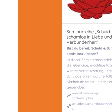
Seminarreihe „Schuld
schamlos in Liebe und
Verbundenheit“
Bist du bereit, Schuld & S
sanft loszulassen?
In dieser Seminarreihe erfäh
die lebendige, mächtige Kra
wahrer Verantwortung – fre
Schuldgefühlen, dafür erfüll
Klarheit dir selbst und der W
gegenüber.
www.almina.lu/wp-
content/uploa…
schuldundschamlos.com/A
e…