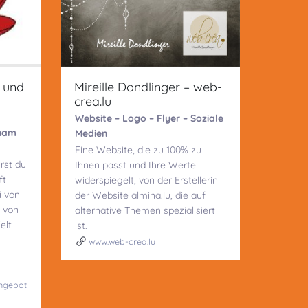
- und
Mireille Dondlinger – web-
crea.lu
Website – Logo – Flyer – Soziale
cham
Medien
Eine Website, die zu 100% zu
rst du
Ihnen passt und Ihre Werte
ft
widerspiegelt, von der Erstellerin
i von
der Website almina.lu, die auf
t von
alternative Themen spezialisiert
elt
ist.
www.web-crea.lu
ngebot