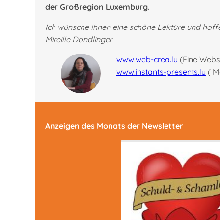
der Großregion Luxemburg.
Ich wünsche Ihnen eine schöne Lektüre und hoff
Mireille Dondlinger
www.web-crea.lu
(Eine Websi
www.instants-presents.lu
( M
Anzeigen des Monats der Newsletter