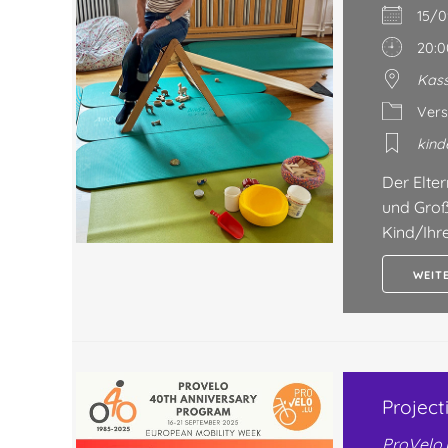
15/
20:0
Kass
Vers
kind
Der Elter
und Groß
Kind/Ihr
WEIT
Project
ProVelo.