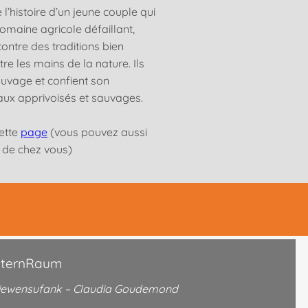
l’histoire d’un jeune couple qui
omaine agricole défaillant,
contre des traditions bien
re les mains de la nature. Ils
sauvage et confient son
aux apprivoisés et sauvages.
cette
page
(vous pouvez aussi
s de chez vous)
ElternRaum
v Liewensufank – Claudia Goudemond