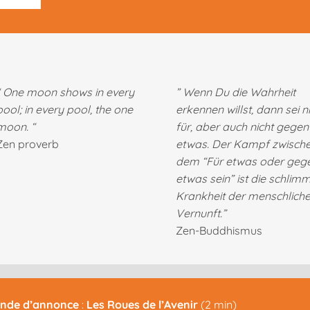
One moon shows in every
” Wenn Du die Wahrheit
pool; in every pool, the one
erkennen willst, dann sei n
moon. “
für, aber auch nicht gegen
Zen proverb
etwas. Der Kampf zwisch
dem “Für etwas oder geg
etwas sein” ist die schlim
Krankheit der menschlich
Vernunft.”
Zen-Buddhismus
ande d’annonce
:
Les Roues de l’Avenir
(2 min)