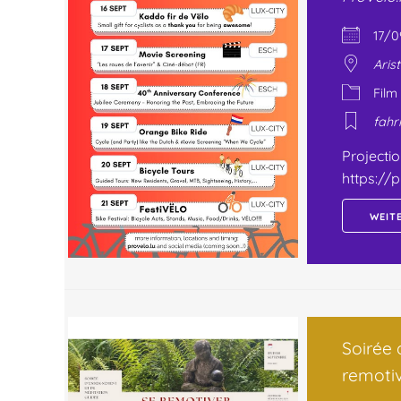
17/
Aris
Film
fahr
Projectio
https://
WEIT
Soirée 
remoti