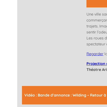
Une ville s
commerçants
trajets. Im
sentir l’ode
Les roues d
spectateur 
Regarder
l
Projection 
Théatre Ar
Vidéo : Bande d’annonce : Wilding – Retour 