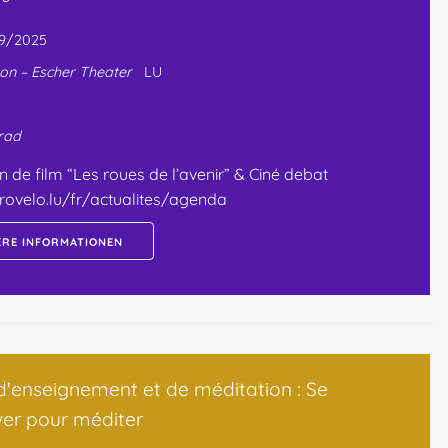
09/2025
ton – Escher Theater
LU
rad
n de film “Les roues de l’avenir” & Ciné debat
provelo.lu/fr/actualites/agenda
ERE INFORMATIONEN
d'enseignement et de méditation : Se
ver pour méditer