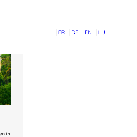
FR
DE
EN
LU
en in