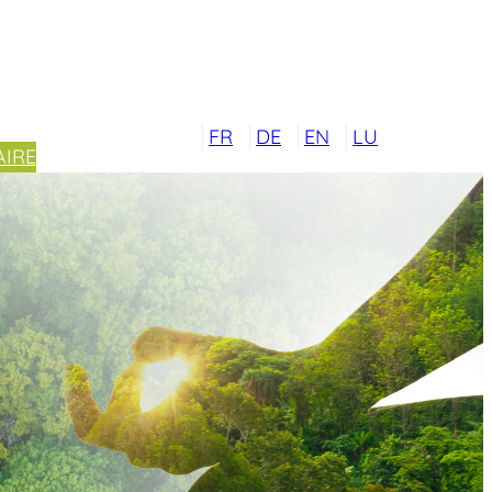
FR
DE
EN
LU
IRE