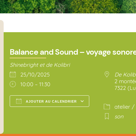
Balance and Sound – voyage sonor
Shinebright et de Kolibri
25/10/2025
De Kolibr
2 montée
10:00 – 11:30
7322 (Lu
AJOUTER AU CALENDRIER
atelier /
Télécharger ICS
Calendrier Go
son