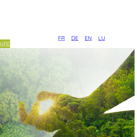
FR
DE
EN
LU
IRE