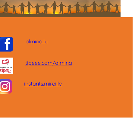
almina.lu
tipeee.com/almina
instants.mireille