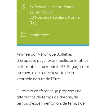
Télécharger ICS
Calendr
Paladium – Le Labyrinthe –
Luxembourg
20 Rue des Peupliers, Hamm
(Lu)
conférence
Animée par Véronique Jaillette,
thérapeute psycho-spirituelle, animatrice
et formatrice au modèle IFS. Engagée sur
un chemin de redécouverte de la
véritable nature de l’Etre.
Durant la conférence, je propose une
alternance de temps de théorie, de
temps d’expérimentation, de temps de