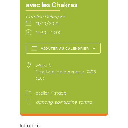
avec les Chakras
Caroline Dekeyser
11/10/2025
14:30 – 19:00
AJOUTER AU CALENDRIER
Télécharger ICS
Calendr
Mersch
1 maison, Helperknapp, 7425
(Lu)
atelier / stage
dancing
,
spiritualité
,
tantra
Initiation :