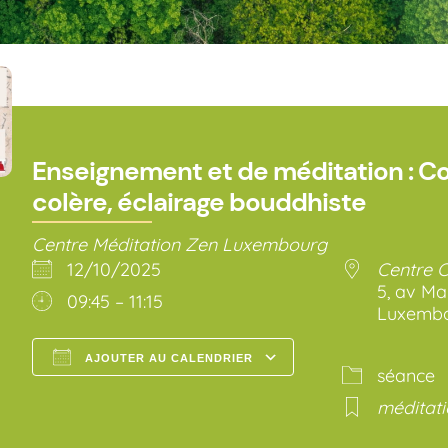
Enseignement et de méditation : C
colère, éclairage bouddhiste
Centre Méditation Zen Luxembourg
12/10/2025
Centre 
5, av Ma
09:45 – 11:15
Luxembo
AJOUTER AU CALENDRIER
séance
Télécharger ICS
Calendrier Go
méditat