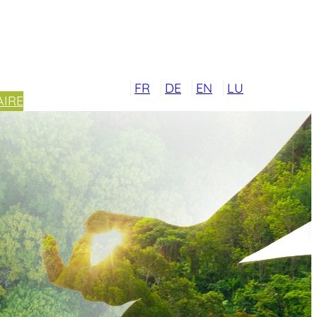
FR
DE
EN
LU
IRE