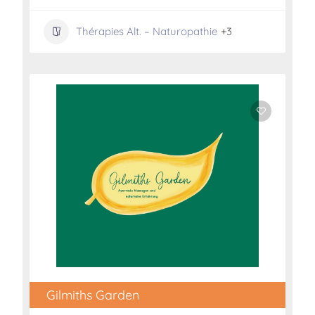
Thérapies Alt. – Naturopathie
+3
Gilmiths Garden