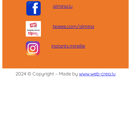
almina.lu
tipeee.com/almina
instants.mireille
2024 © Copyright – Made by
www.web-crea.lu