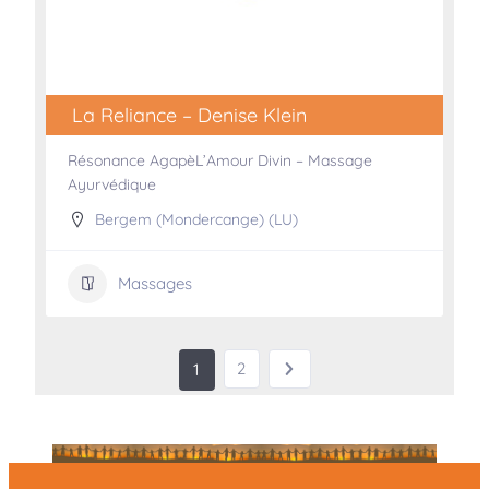
La Reliance – Denise Klein
Résonance AgapèL’Amour Divin – Massage
Ayurvédique
Bergem (Mondercange) (LU)
Massages
2
1