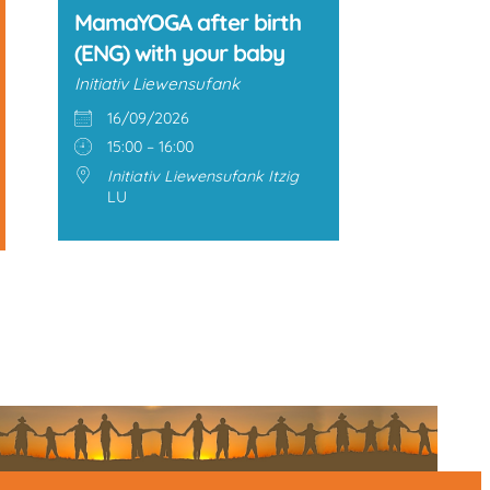
MamaYOGA after birth
(ENG) with your baby
Initiativ Liewensufank
16/09/2026
15:00 – 16:00
Initiativ Liewensufank Itzig
LU