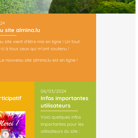
24
 site almina.lu
 site vient d’être mis en ligne ! Un tout
ci à tous ceux qui m’ont soutenu !
 Le nouveau site almina.lu est en ligne !
06/03/2024
icipatif
Infos importantes
utilisateurs
Voici quelques infos
importantes pour les
utilisateurs du site :