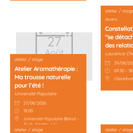
atelier / stag
divers
Constellat
27
"se détach
des relati
Août
Laurence Chr
atelier / stage
29/08/20
Atelier Aromathérapie :
09:30 – 18
Ma trousse naturelle
Clairefont
pour l’été !
Université Populaire
27/08/2026
18:00
Université Populaire Belval –
Esch-Alzette
LU
atelier / stage
atelier / stag