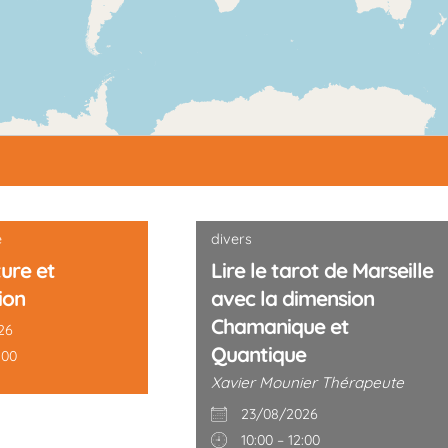
e
divers
ure et
Lire le tarot de Marseille
ion
avec la dimension
Chamanique et
26
Quantique
:00
Xavier Mounier Thérapeute
23/08/2026
10:00 – 12:00