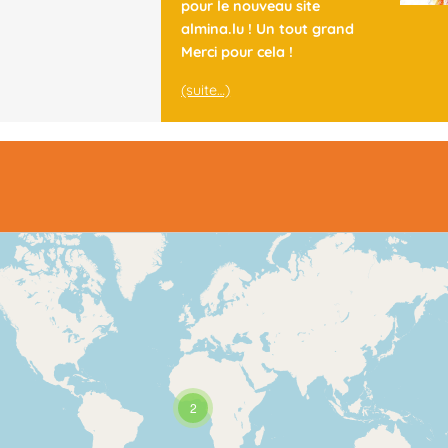
pour le nouveau site
almina.lu ! Un tout grand
Merci pour cela !
(suite…)
2