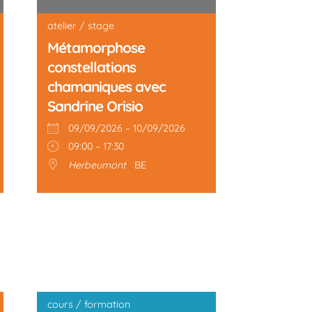
atelier / stage
Métamorphose
constellations
chamaniques avec
Sandrine Orisio
09/09/2026 – 10/09/2026
09:00 – 17:30
Herbeumont
BE
cours / formation