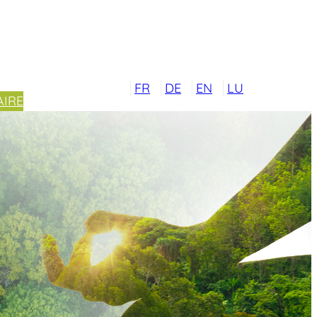
FR
DE
EN
LU
IRE