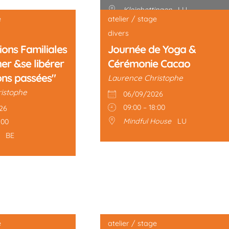
Kleinbettingen
LU
e
atelier / stage
divers
ions Familiales
Journée de Yoga &
er &se libérer
Cérémonie Cacao
ons passées"
Laurence Christophe
istophe
06/09/2026
09:00 – 18:00
26
Mindful House
LU
:00
BE
e
atelier / stage