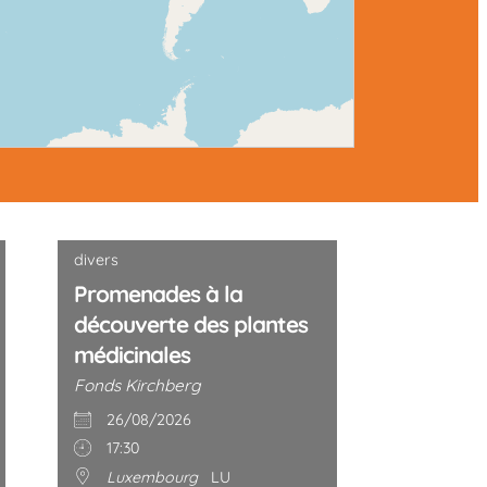
divers
Promenades à la
découverte des plantes
médicinales
Fonds Kirchberg
26/08/2026
17:30
Luxembourg
LU