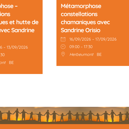
hose –
Métamorphose
ions
constellations
es et hutte de
chamaniques avec
avec Sandrine
Sandrine Orisio
16/09/2026 – 17/09/2026
09:00 – 17:30
6 – 13/09/2026
Herbeumont
BE
:30
ont
BE