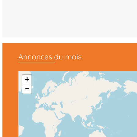
Annonces du mois:
+
−