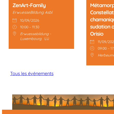
ZenArt-Family
Métamorp
Constellat
ErwuesseBildung Asbl
chamaniqu
10/09/2026
sudation 
10:00 – 11:30
Orisio
Erwuessebildung -
Luxembourg
LU
11/09/202
09:00 – 17
Herbeum
Tous les événements