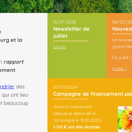
15/07/2026
08/03/20
Newsletter de
Nouveau
e
juillet
urg et la
Le nouveau
grand Mer
Lire ici
Ca y est !
n
rapport
(suite…)
ement
ndrier
des
07/03/2024
Campagne de financement part
qui ont lieu
t beaucoup
Jusqu’à maintenant
(depuis le début de la
campagne le 10.10.2023)
1.315 €
ont été récoltés