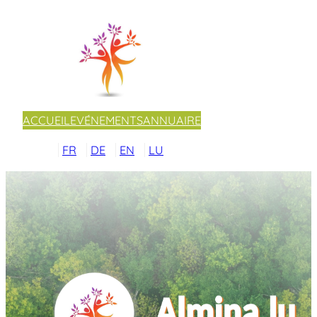
ACCUEIL
EVÉNEMENTS
ANNUAIRE
FR
DE
EN
LU