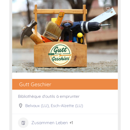
Gutt Geschier
Bibliothèque d'outils à emprunter
Belvaux (LU)
,
Esch-Alzette (LU)
Zusammen Leben
+1