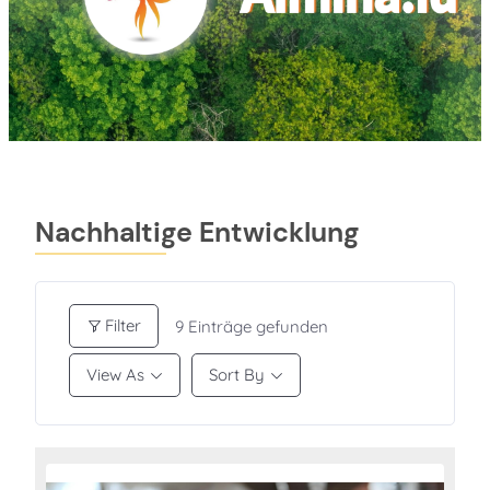
Nachhaltige Entwicklung
Filter
9
Einträge gefunden
View As
Sort By