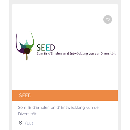
SEED
Som fir d'Erhalen an d' Entwécklung vun der
Diversitéit
(LU)