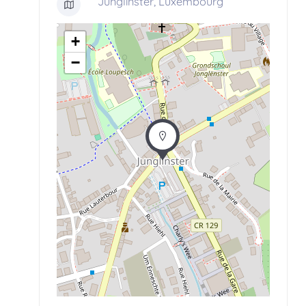
Junglinster, Luxembourg
+
−