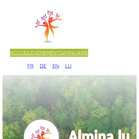
ACCUEIL
EVÉNEMENTS
ANNUAIRE
FR
DE
EN
LU