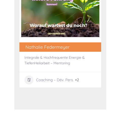
Nathalie Federmeyer
ges,
Integrale & Hochfrequente Energie &
ion
TiefenHeilarbeit – Mentoring
Coaching – Dév. Pers.
+2