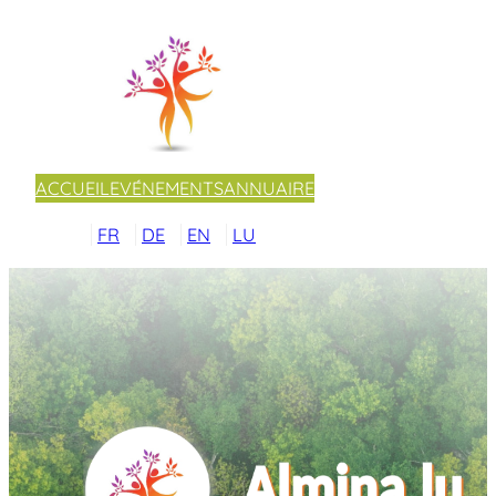
ACCUEIL
EVÉNEMENTS
ANNUAIRE
FR
DE
EN
LU