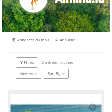
Annonces du mois
Annuaire
Filtres
2
entrées trouvées
View As
Sort By