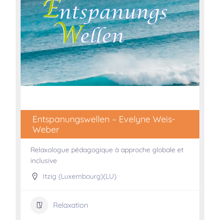
Entspanungswellen – Evelyne Weis-
Weber
Relaxologue pédagogique à approche globale et
inclusive
Itzig (Luxembourg)(LU)
Relaxation