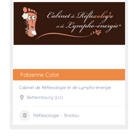
Fabienne Colot
Cabinet de Réflexologie et de Lympho-énergie
Bettembourg (LU)
Réflexologie – Shiatsu