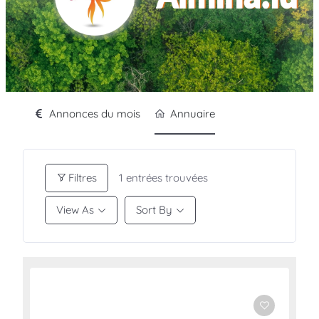
Annonces du mois
Annuaire
Filtres
1
entrées trouvées
View As
Sort By