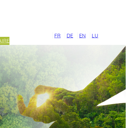
FR
DE
EN
LU
IRE