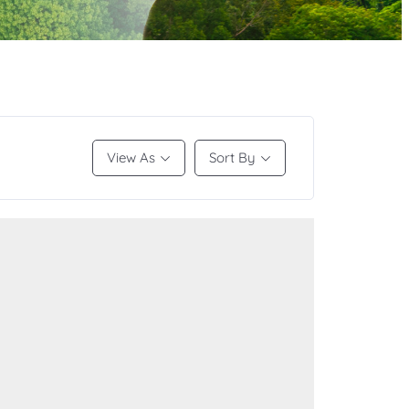
View As
Sort By