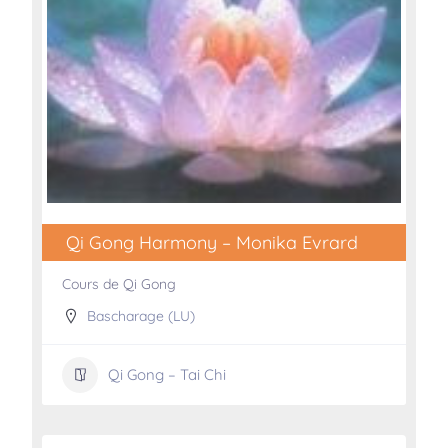
Qi Gong Harmony – Monika Evrard
Cours de Qi Gong
Bascharage (LU)
Qi Gong – Tai Chi