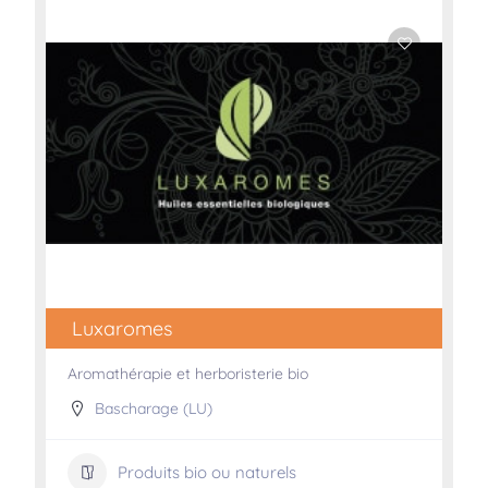
Luxaromes
Aromathérapie et herboristerie bio
Bascharage (LU)
Produits bio ou naturels