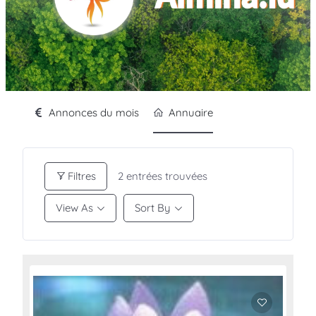
Annonces du mois
Annuaire
Filtres
2
entrées trouvées
View As
Sort By