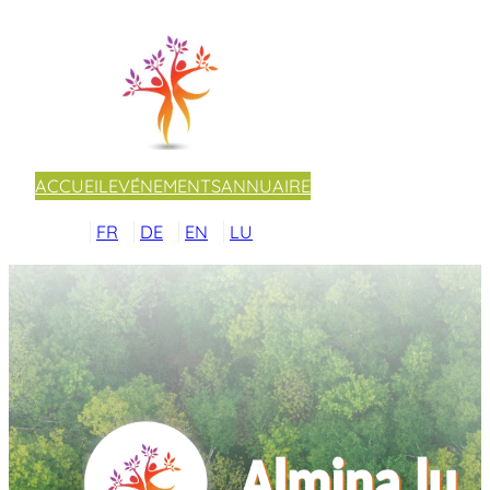
ACCUEIL
EVÉNEMENTS
ANNUAIRE
FR
DE
EN
LU