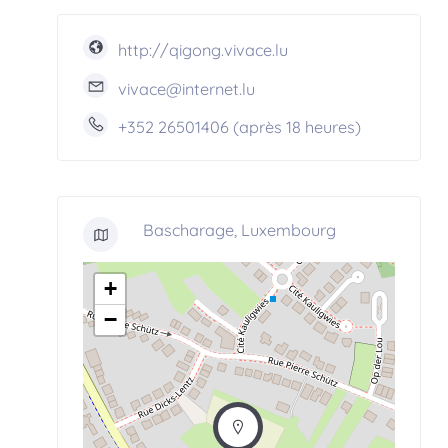
http://qigong.vivace.lu
vivace@internet.lu
+352 26501406 (après 18 heures)
Bascharage, Luxembourg
+
−