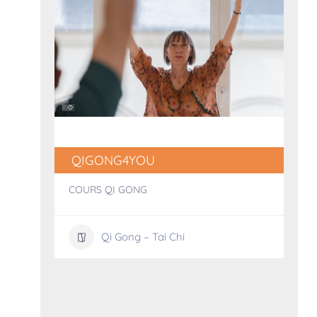
QIGONG4YOU
Gong
COURS QI GONG
Qi Gong – Tai Chi