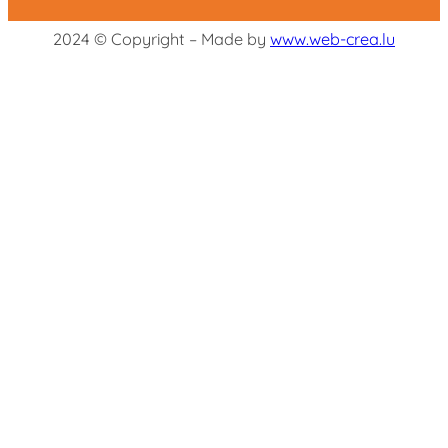
2024 © Copyright – Made by
www.web-crea.lu
Chercher mots-clés...