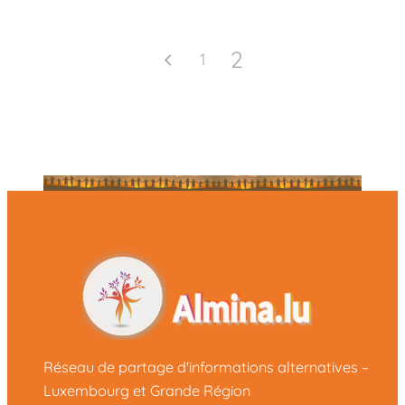
2
1
Réseau de partage d'informations alternatives –
Luxembourg et Grande Région