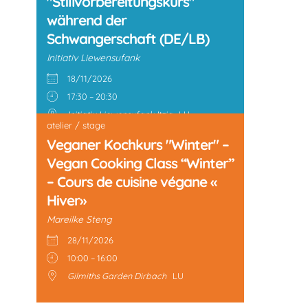
"Stillvorbereitungskurs"
während der
Schwangerschaft (DE/LB)
Initiativ Liewensufank
18/11/2026
17:30 – 20:30
Initiativ Liewensufank Itzig
LU
atelier / stage
Veganer Kochkurs "Winter" –
Vegan Cooking Class “Winter”
– Cours de cuisine végane «
Hiver»
Mareilke Steng
28/11/2026
10:00 – 16:00
Gilmiths Garden Dirbach
LU