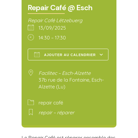
Repair Café @ Esch
Repair Café Lëtzebuerg
13/09/2025
14:30 – 17:30
AJOUTER AU CALENDRIER
Télécharger ICS
Calendr
Facilitec – Esch-Alzette
37b rue de la Fontaine, Esch-
Alzette (Lu)
repair café
repair – réparer
Le Repair Café est réparer ensemble des