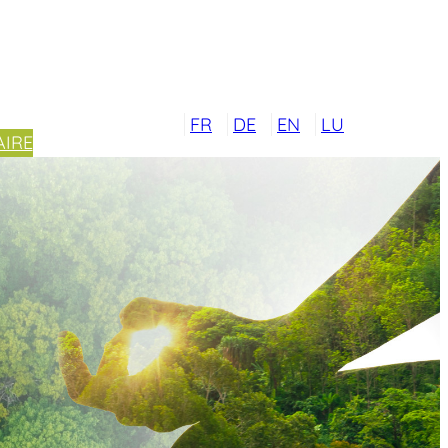
FR
DE
EN
LU
IRE