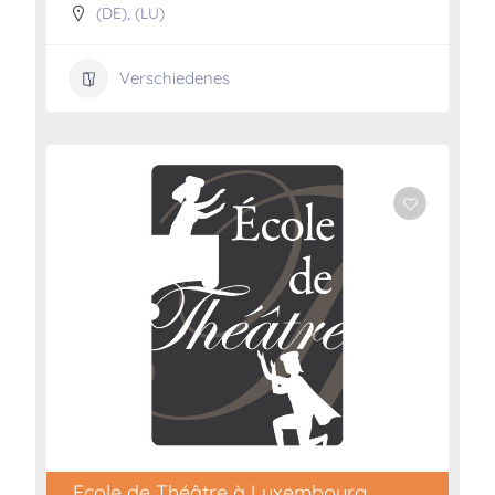
(DE)
,
(LU)
Verschiedenes
Ecole de Théâtre à Luxembourg