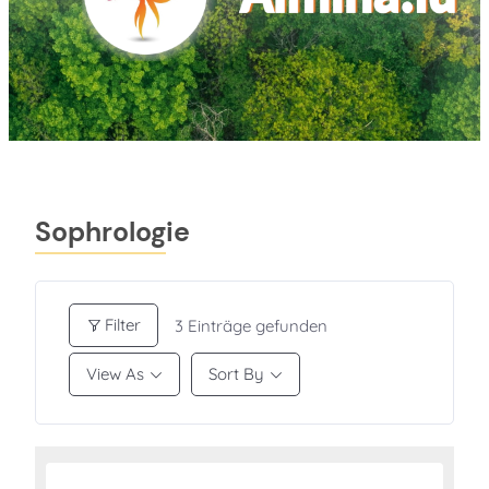
Sophrologie
Filter
3
Einträge gefunden
View As
Sort By