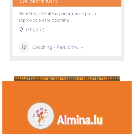
SoColibris s.a.r.l.
Bien-être, sérénité & performance par la
sophrologie et le coaching
(FR)
,
(LU)
Coaching – Pers. Entw.
+1