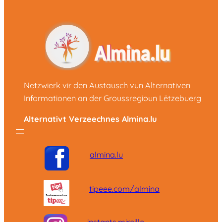
Netzwierk vir den Austausch vun Alternativen
Informationen an der Groussregioun Lëtzebuerg
Alternativt Verzeechnes Almina.lu
almina.lu
tipeee.com/almina
instants.mireille