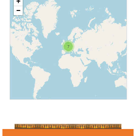
+
−
7