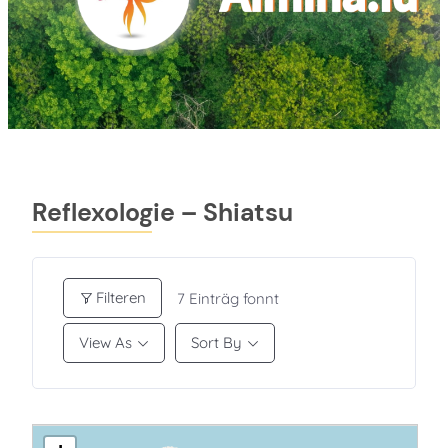
Reflexologie – Shiatsu
Filteren
7
Einträg fonnt
View As
Sort By