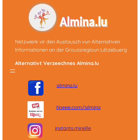
Netzwierk vir den Austausch vun Alternativen
Informationen an der Groussregioun Lëtzebuerg
Alternativt Verzeechnes Almina.lu
almina.lu
tipeee.com/almina
instants.mireille