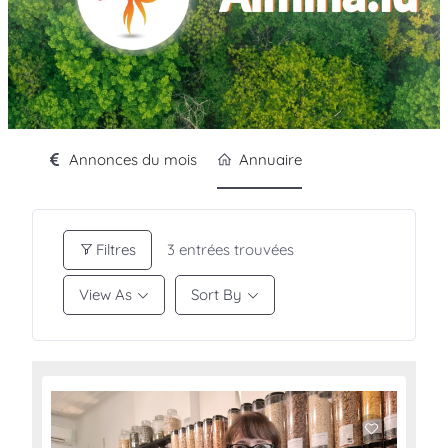
Annonces du mois
Annuaire
Filtres
3
entrées trouvées
View As
Sort By