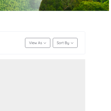
View As
Sort By