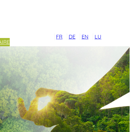
FR
DE
EN
LU
IRE