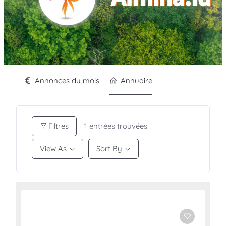
Annonces du mois
Annuaire
Filtres
1
entrées trouvées
View As
Sort By