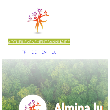
ACCUEIL
EVÉNEMENTS
ANNUAIRE
FR
DE
EN
LU