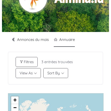
Annonces du mois
Annuaire
Filtres
3
entrées trouvées
View As
Sort By
+
−