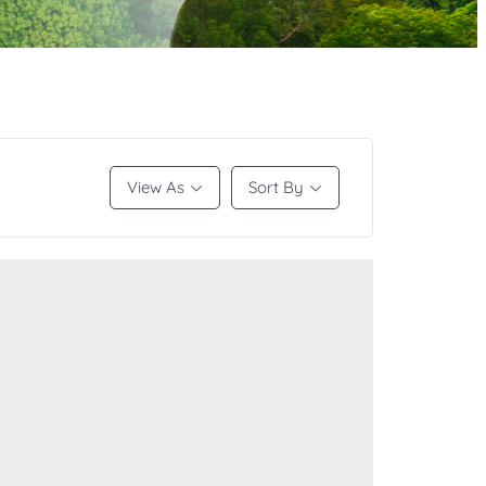
View As
Sort By