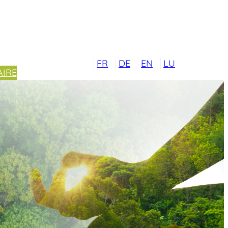
FR
DE
EN
LU
IRE