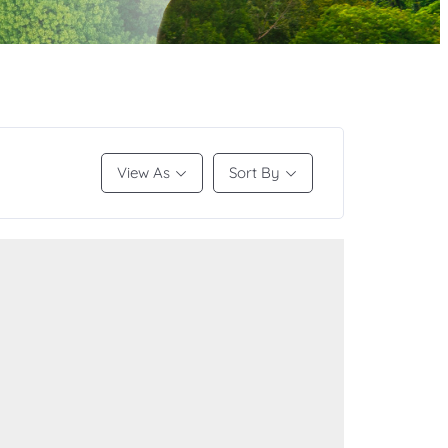
View As
Sort By