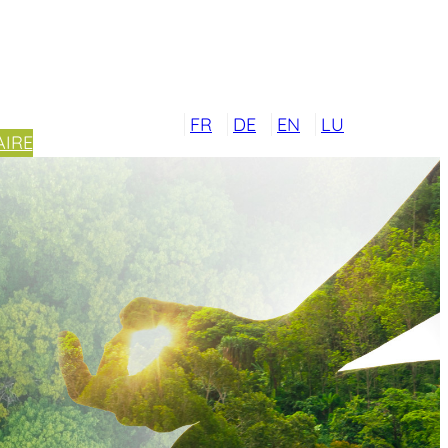
FR
DE
EN
LU
IRE