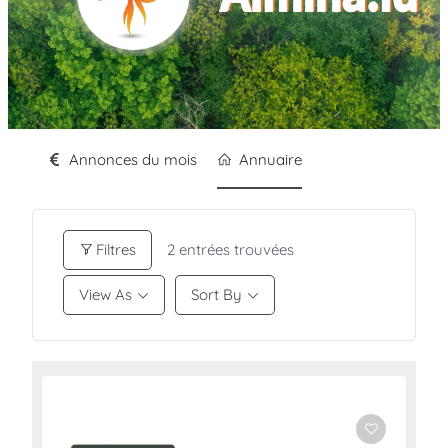
Annonces du mois
Annuaire
Filtres
2
entrées trouvées
View As
Sort By