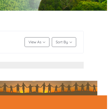
View As
Sort By