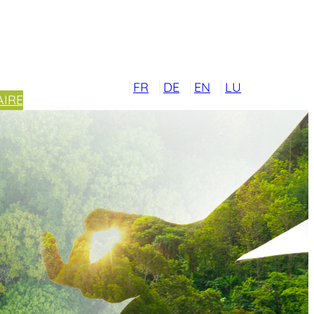
FR
DE
EN
LU
IRE