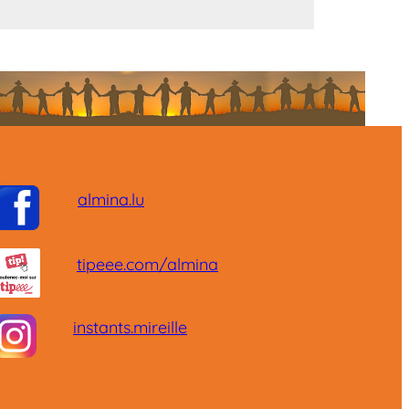
almina.lu
tipeee.com/almina
instants.mireille