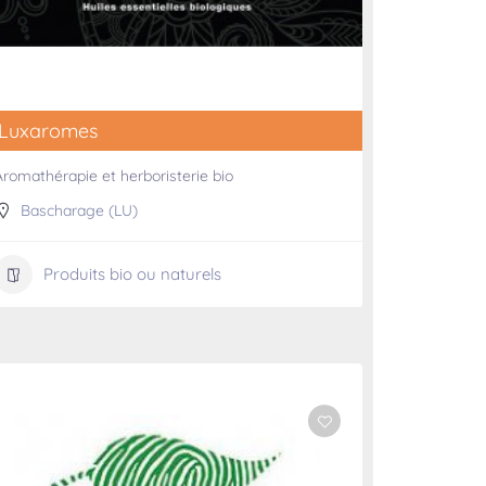
Luxaromes
Aromathérapie et herboristerie bio
Bascharage (LU)
Produits bio ou naturels