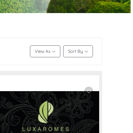
View As
Sort By