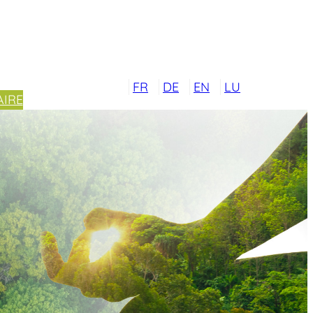
FR
DE
EN
LU
IRE