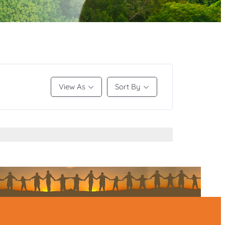
View As
Sort By