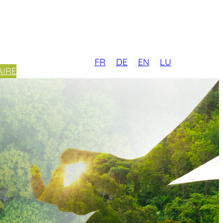
FR
DE
EN
LU
IRE