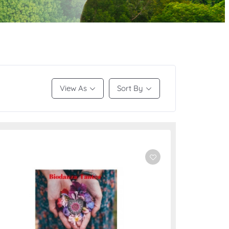
View As
Sort By