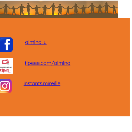
almina.lu
tipeee.com/almina
instants.mireille