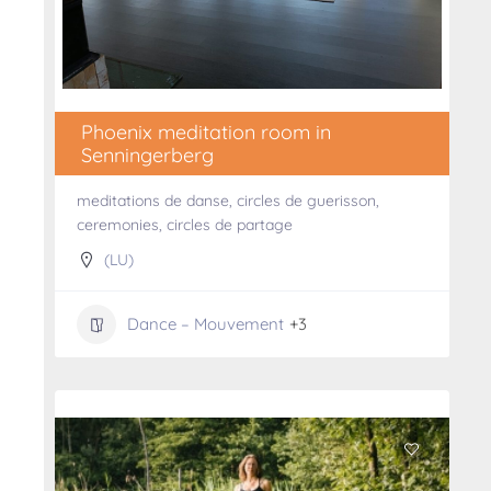
Phoenix meditation room in
Senningerberg
meditations de danse, circles de guerisson,
ceremonies, circles de partage
(LU)
Dance – Mouvement
+3