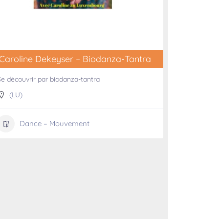
Caroline Dekeyser – Biodanza-Tantra
Se découvrir par biodanza-tantra
(LU)
Dance – Mouvement