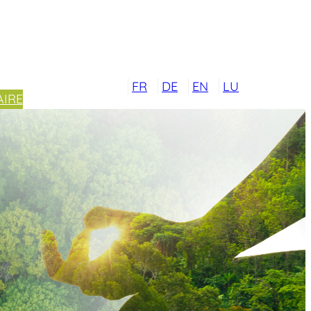
FR
DE
EN
LU
IRE